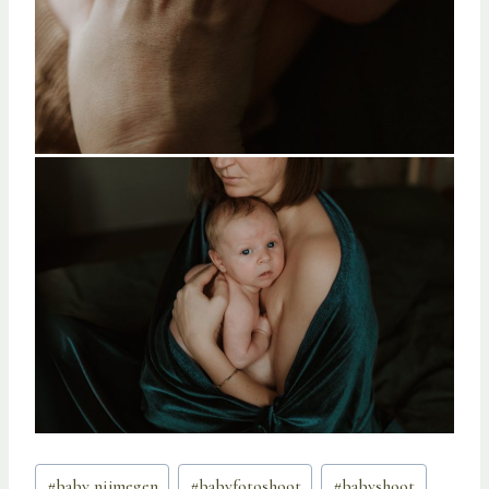
Bericht
#
baby nijmegen
#
babyfotoshoot
#
babyshoot