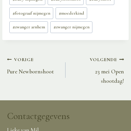
tags:
#
fotograaf nijmegen
#
moederkind
#
zwanger arnhem
#
zwanger nijmegen
Bericht
VORIGE
VOLGENDE
navigatie
Pure Newbornshoot
23 mei Open
shootdag!
Contactgegevens
Lieke van Mil