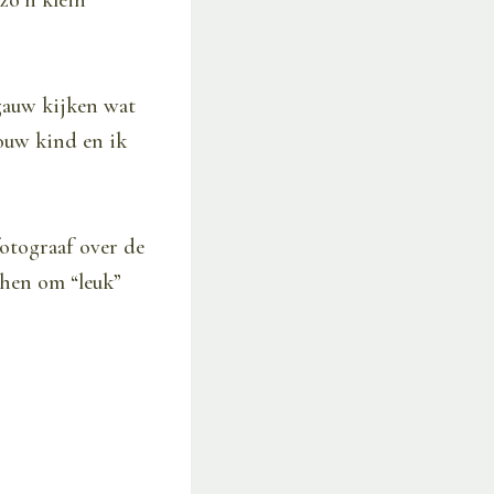
zo’n klein
 gauw kijken wat
jouw kind en ik
fotograaf over de
shen om “leuk”