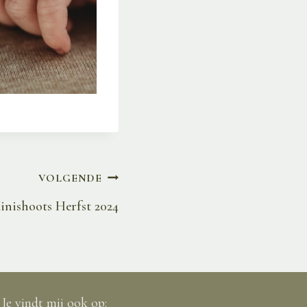
VOLGENDE
inishoots Herfst 2024
Je vindt mij ook op: