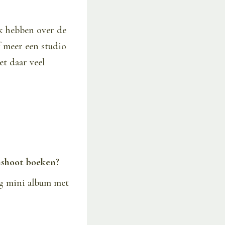
k hebben over de
f meer een studio
t daar veel
nshoot boeken?
ig mini album met