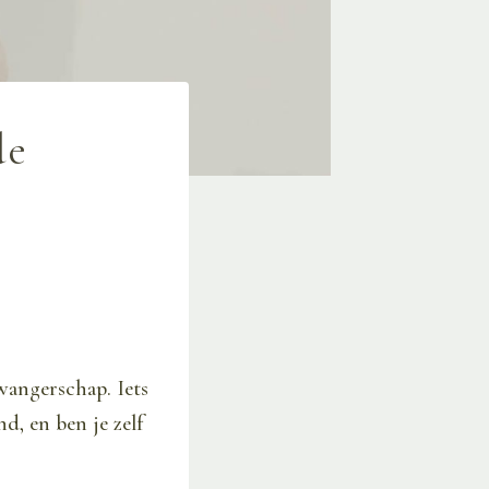
de
wangerschap. Iets
nd, en ben je zelf