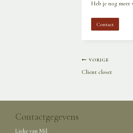
Heb je nog meer 
Contact
Bericht
VORIGE
Client closet
navigatie
Contactgegevens
Lieke van Mil