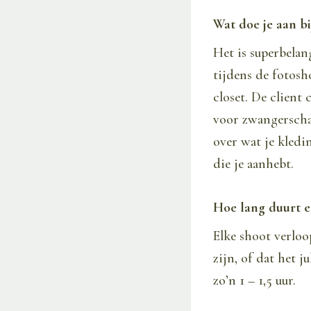
Wat doe je aan b
Het is superbelan
tijdens de fotosh
closet. De client 
voor zwangerschap
over wat je kledin
die je aanhebt.
Hoe lang duurt 
Elke shoot verloo
zijn, of dat het j
zo’n 1 – 1,5 uur.